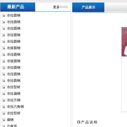
最新产品
更多>>>>
产品展示
冷拉圆钢
冷拉圆钢
冷拉圆钢
冷拉圆钢
冷拉圆钢
冷拔圆钢
冷拉圆钢
冷拔圆钢
冷拉圆钢
冷拉圆钢
冷拉圆钢
冷拉型材
冷拉扁钢
冷拉方钢
冷拉六角钢
冷拉型材
扁钢
产 品 说 明
六角管