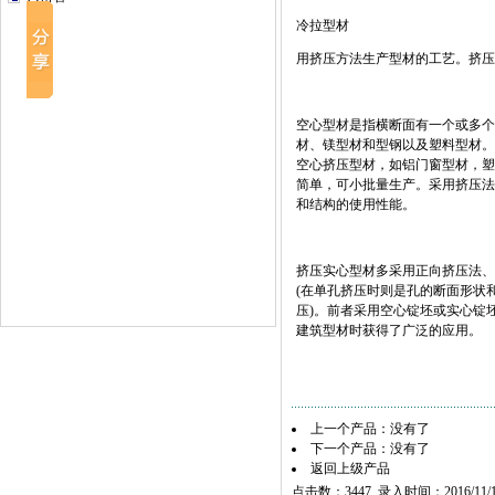
冷拉型材
用挤压方法生产型材的工艺。挤压
空心型材是指横断面有一个或多个
材、镁型材和型钢以及塑料型材。
空心挤压型材，如铝门窗型材，塑
简单，可小批量生产。采用挤压法
和结构的使用性能。
挤压实心型材多采用正向挤压法、
(在单孔挤压时则是孔的断面形状
压)。前者采用空心锭坯或实心锭
建筑型材时获得了广泛的应用。
上一个产品：没有了
下一个产品：没有了
返回上级产品
点击数：3447 录入时间：2016/11/1