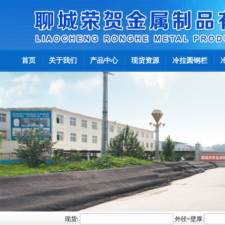
首页
关于我们
产品中心
现货资源
冷拉圆钢栏
现货:
外径×壁厚: