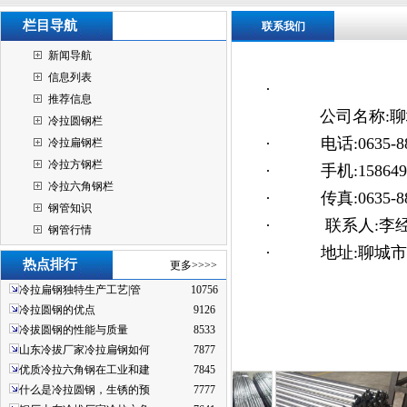
栏目导航
联系我们
新闻导航
信息列表
·
推荐信息
公司名称:聊城
冷拉圆钢栏
· 电话:0635-8871
冷拉扁钢栏
冷拉方钢栏
· 手机:158649312
冷拉六角钢栏
· 传真:0635-88
钢管知识
· 联系人:李经
钢管行情
· 地址:聊城市
热点排行
更多>>>>
冷拉扁钢独特生产工艺|管
10756
冷拉圆钢的优点
9126
冷拔圆钢的性能与质量
8533
山东冷拔厂家冷拉扁钢如何
7877
优质冷拉六角钢在工业和建
7845
什么是冷拉圆钢，生锈的预
7777