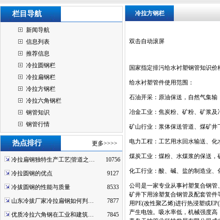
栏目导航
冷拉方钢栏
新闻导航
双击自动滚屏
信息列表
推荐信息
冷拉圆钢栏
国家指定排污给水衬塑钢管知识价
冷拉扁钢栏
给水衬塑管件使用范围：
冷拉方钢栏
石油开采：原油保送，自然气集输
冷拉六角钢栏
冶金工业：焦炭粉、矿粉、矿浆及
钢管知识
钢管行情
矿山行业：浆体保送管道、煤矿井
电力工程：工艺用水回水输送、化
热点排行
更多>>>>
煤炭工业：煤粉、水煤浆的保送，
冷拉扁钢独特生产工艺|管道之…
10756
化工行业：酸、碱、盐的制造业、
冷拉圆钢的优点
9127
公司是一家专业从事衬塑复合钢管
冷拔圆钢的性能与质量
8533
矿井下用涂塑复合钢管及配套管件
山东冷拔厂家冷拉扁钢如何判…
7877
用PE(改性聚乙烯)进行热浸塑或
产生电蚀。吸水率低，机械强度高
优质冷拉六角钢在工业和建筑…
7845