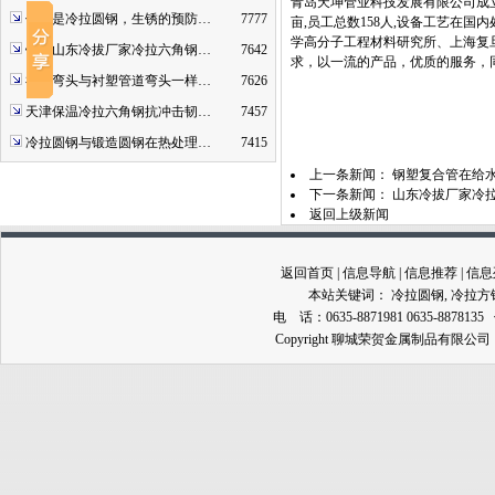
青岛天坤管业科技发展有限公司成立于
什么是冷拉圆钢，生锈的预防…
7777
亩,员工总数158人,设备工艺在国内处
学高分子工程材料研究所、上海复
钢厂山东冷拔厂家冷拉六角钢…
7642
求，以一流的产品，优质的服务，
衬塑弯头与衬塑管道弯头一样…
7626
天津保温冷拉六角钢抗冲击韧…
7457
冷拉圆钢与锻造圆钢在热处理…
7415
上一条新闻：
钢塑复合管在给
下一条新闻：
山东冷拔厂家冷
返回上级新闻
返回首页
|
信息导航
|
信息推荐
|
信息
本站关键词：
冷拉圆钢
,
冷拉方
电 话：0635-8871981 0635-8878135
Copyright 聊城荣贺金属制品有